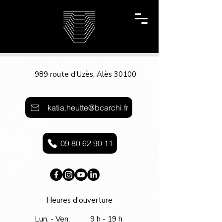
989
route d'Uzès, Alès
30100
katia.heutte@bcarchi.fr
09 80 62 90 11
Heures d'ouverture
Lun. - Ven.
9 h - 19 h